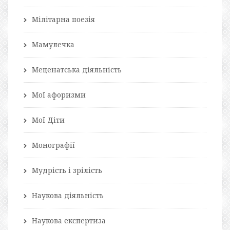
Мілітарна поезія
Мамулечка
Меценатська діяльність
Мої афоризми
Мої Діти
Монографії
Мудрість і зрілість
Наукова діяльність
Наукова експертиза