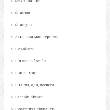
Smart Ukraine
Stratcom
Strategies
Акторська майстерність
Батьківство
Від першої особи
Війна і мир
Вітання, оди, посвяти
Валерій Ліпкан
Видавнича діяльність