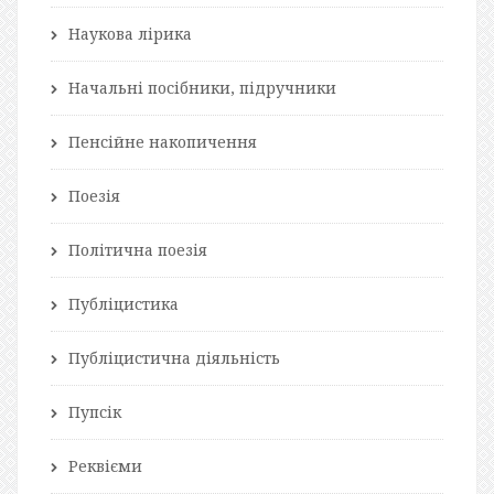
Наукова лірика
Начальні посібники, підручники
Пенсійне накопичення
Поезія
Політична поезія
Публіцистика
Публіцистична діяльність
Пупсік
Реквієми