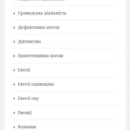
Громадська діяльність
Дефінітивна поезія
Дитинство
Екзистенційна поезія
Елегії
Елегії одинацтва
Елегії сну
Емоції
Кохання