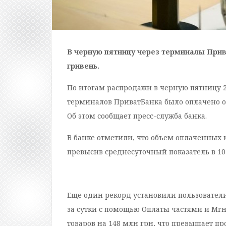
В черную пятницу через терминалы Прив
гривень.
По итогам распродажи в черную пятницу 29
терминалов ПриватБанка было оплачено ок
Об этом сообщает пресс-служба банка.
В банке отметили, что объем оплаченных 
превысив среднесуточный показатель в 10 
Еще один рекорд установили пользователи,
за сутки с помощью Оплаты частями и Мг
товаров на 148 млн грн, что превышает пр