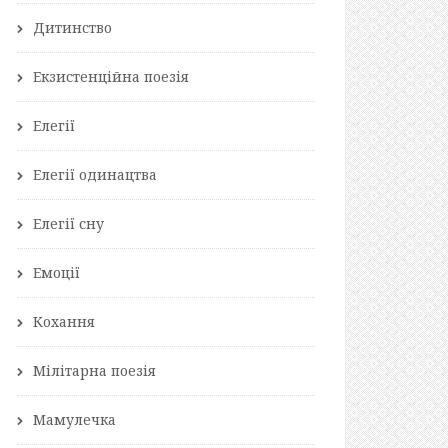
Дитинство
Екзистенційна поезія
Елегії
Елегії одинацтва
Елегії сну
Емоції
Кохання
Мілітарна поезія
Мамулечка