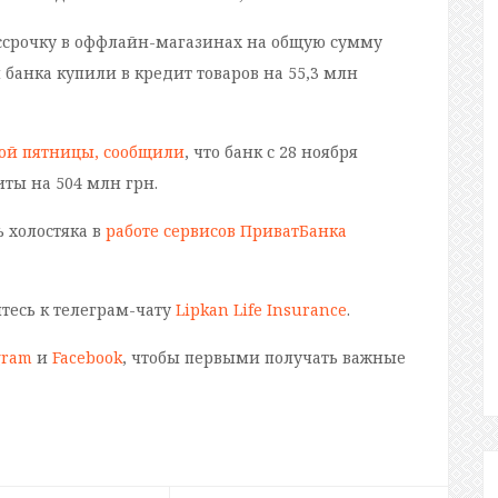
ссрочку в оффлайн-магазинах на общую сумму
 банка купили в кредит товаров на 55,3 млн
ной пятницы, сообщили
, что банк с 28 ноября
иты на 504 млн грн.
 холостяка в
работе сервисов ПриватБанка
йтесь к телеграм-чату
Lipkan Life Insurance
.
gram
и
Facebook
, чтобы первыми получать важные