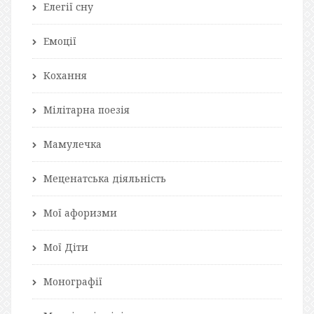
Елегії сну
Емоції
Кохання
Мілітарна поезія
Мамулечка
Меценатська діяльність
Мої афоризми
Мої Діти
Монографії