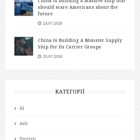
China is building a massive ship that
should scare Americans about the
future
24.07.2026
China Is Building A Monster Supply
Ship For Its Carrier Groups
20.07.2026
КАТЕГОРІЇ
AI
Ash
Foreign