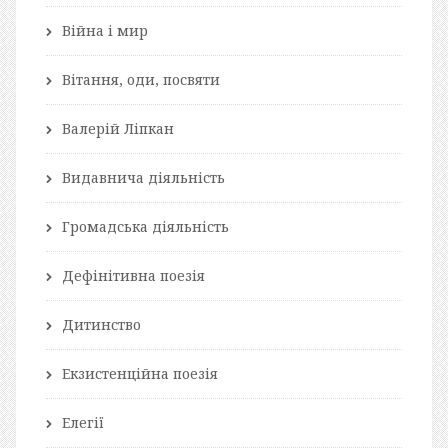
Війна і мир
Вітання, оди, посвяти
Валерій Ліпкан
Видавнича діяльність
Громадська діяльність
Дефінітивна поезія
Дитинство
Екзистенційна поезія
Елегії