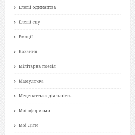
Елегії одинацтва
Елегії сну
Емоції
Кохання
Мілітарна поезія
Мамулечка
Меценатська діяльність
Мої афоризми
Мої Діти