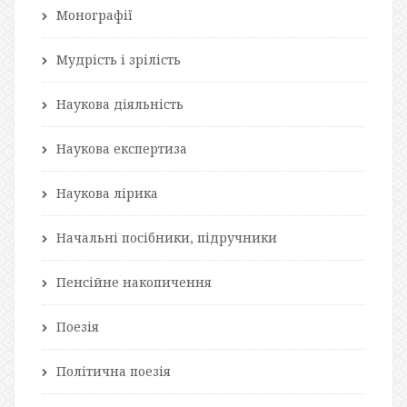
Монографії
Мудрість і зрілість
Наукова діяльність
Наукова експертиза
Наукова лірика
Начальні посібники, підручники
Пенсійне накопичення
Поезія
Політична поезія