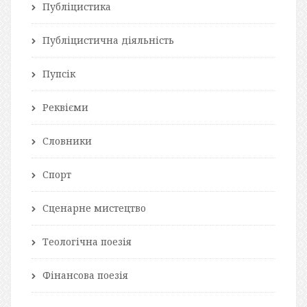
Публіцистика
Публіцистична діяльність
Пупсік
Реквієми
Словники
Спорт
Сценарне мистецтво
Теологічна поезія
Фінансова поезія