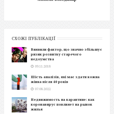
СХОЖІ ПУБЛІКАЦІЇ
Виявили фактор, що значно збільшує
ризик розвитку старечого
недоумства
09.11.2018
Шість аналізів, які має здати кожна
жінка після 40 років
07.08.2022
Недвижимость на карантине: как
коронавирус повлияет на рынок
жилья