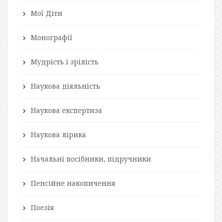
Мої Діти
Монографії
Мудрість і зрілість
Наукова діяльність
Наукова експертиза
Наукова лірика
Начальні посібники, підручники
Пенсійне накопичення
Поезія