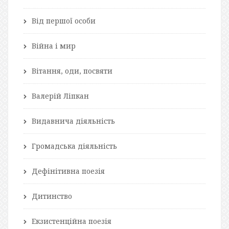
Від першої особи
Війна і мир
Вітання, оди, посвяти
Валерій Ліпкан
Видавнича діяльність
Громадська діяльність
Дефінітивна поезія
Дитинство
Екзистенційна поезія