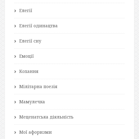
Елегії
Елегії одинацтва
Елегії сну
Емоції
Кохання
Мілітарна поезія
Мамулечка
Меценатська діяльність
Мої афоризми