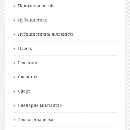
Політична поезія
Публіцистика
Публіцистична діяльність
Пупсік
Реквієми
Словники
Спорт
Сценарне мистецтво
Теологічна поезія