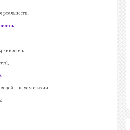
я реальности,
ности.
райностей:
стей,
,
анящей запахом стихии.
: