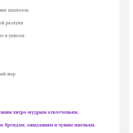
ми диапазон.
ой разлуки
е в унисон.
ный жар.
сяким хитро-мудрым отвлеченьям,
ам-брендам, ожиданиям и чужим мненьям.