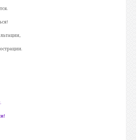
тся.
ься!
альтации,
рострации.
и
.
ши!