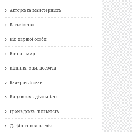
Акторська майстерність
Батьківство
Від першої особи
Війна і мир
Вітання, оди, посвяти
Валерій Ліпкан
Видавнича діяльність
Громадська діяльність
Дефінітивна поезія