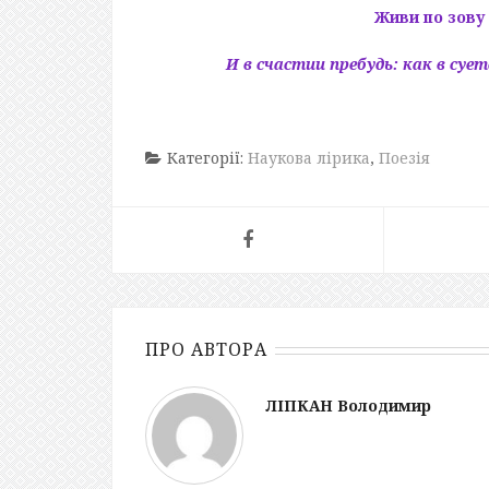
Живи по зову
И в счастии пребудь: как в су
Категорії:
Наукова лірика
,
Поезія
ПРО АВТОРА
ЛІПКАН Володимир