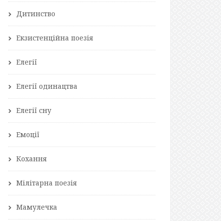
Дитинство
Екзистенційна поезія
Елегії
Елегії одинацтва
Елегії сну
Емоції
Кохання
Мілітарна поезія
Мамулечка