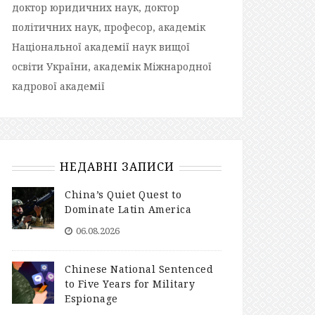
доктор юридичних наук, доктор
політичних наук, професор, академік
Національної академії наук вищої
освіти України, академік Міжнародної
кадрової академії
НЕДАВНІ ЗАПИСИ
China’s Quiet Quest to
Dominate Latin America
06.08.2026
Chinese National Sentenced
to Five Years for Military
Espionage