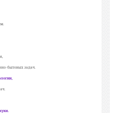
зм.
и,
но-бытовых задач.
логии,
ач.
куки.