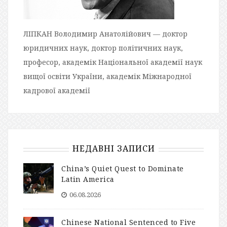
ЛІПКАН Володимир Анатолійович — доктор
юридичних наук, доктор політичних наук,
професор, академік Національної академії наук
вищої освіти України, академік Міжнародної
кадрової академії
НЕДАВНІ ЗАПИСИ
China’s Quiet Quest to Dominate
Latin America
06.08.2026
Chinese National Sentenced to Five