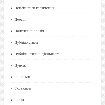
Пенсійне накопичення
Поезія
Політична поезія
Публіцистика
Публіцистична діяльність
Пупсік
Реквієми
Словники
Спорт