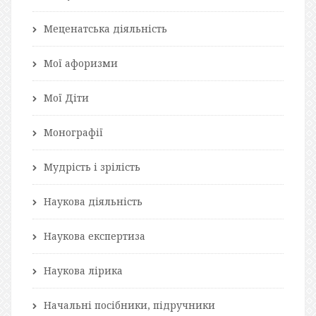
Меценатська діяльність
Мої афоризми
Мої Діти
Монографії
Мудрість і зрілість
Наукова діяльність
Наукова експертиза
Наукова лірика
Начальні посібники, підручники