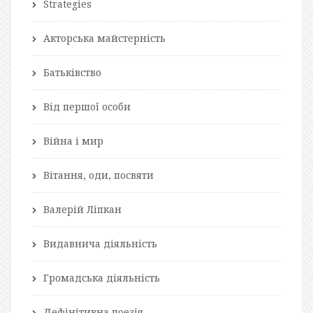
Strategies
Акторська майстерність
Батьківство
Від першої особи
Війна і мир
Вітання, оди, посвяти
Валерій Ліпкан
Видавнича діяльність
Громадська діяльність
Дефінітивна поезія