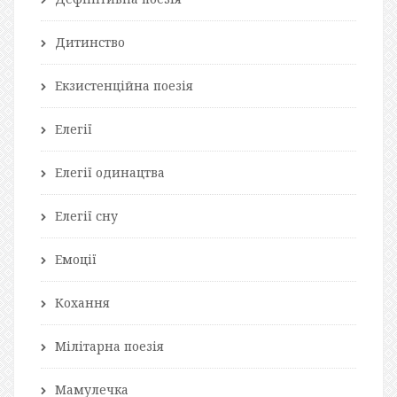
Дитинство
Екзистенційна поезія
Елегії
Елегії одинацтва
Елегії сну
Емоції
Кохання
Мілітарна поезія
Мамулечка