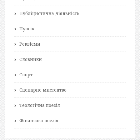
Публіцистична діяльність
Пупсік
Реквієми
Словники
Спорт
Сценарне мистецтво
Теологічна поезія
Фінансова поезія