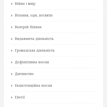
Війна і мир
Вітання, оди, посвяти
Валерій Ліпкан
Видавнича діяльність
Громадська діяльність
Дефінітивна поезія
Дитинство
Екзистенційна поезія
Елегії