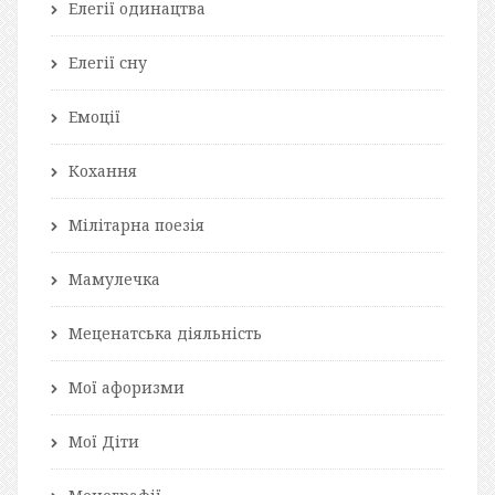
Елегії одинацтва
Елегії сну
Емоції
Кохання
Мілітарна поезія
Мамулечка
Меценатська діяльність
Мої афоризми
Мої Діти