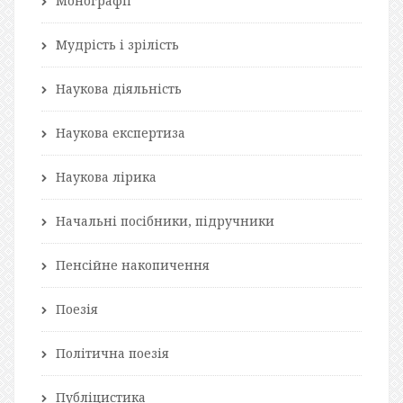
Монографії
Мудрість і зрілість
Наукова діяльність
Наукова експертиза
Наукова лірика
Начальні посібники, підручники
Пенсійне накопичення
Поезія
Політична поезія
Публіцистика