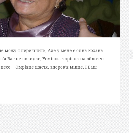
іх не можу я перелічить, Але у мене є одна кохана —
ов’я Вас не покидає, Усмішка чарівна на обличчі
 несе! Омріяне щастя, здоров’я міцне, І Ваш