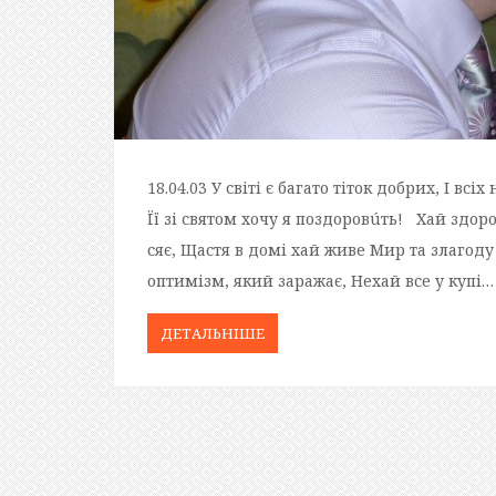
18.04.03 У світі є багато тіток добрих, І вс
Її зі святом хочу я поздоровúть! Хай здор
сяє, Щастя в домі хай живе Мир та злагоду
оптимізм, який заражає, Нехай все у купі…
ДЕТАЛЬНIШЕ