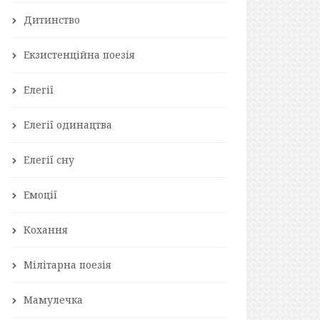
Дитинство
Екзистенційна поезія
Елегії
Елегії одинацтва
Елегії сну
Емоції
Кохання
Мілітарна поезія
Мамулечка