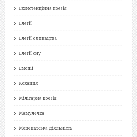
Екзистенційна поезія
Елегії
Елегії одинацтва
Елегії сну
Емоції
Кохання
Мілітарна поезія
Мамулечка
Меценатська діяльність