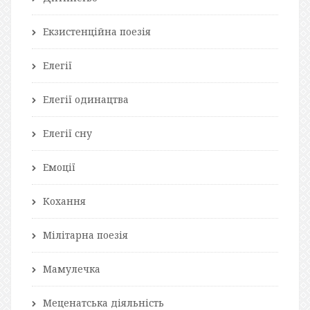
Екзистенційна поезія
Елегії
Елегії одинацтва
Елегії сну
Емоції
Кохання
Мілітарна поезія
Мамулечка
Меценатська діяльність