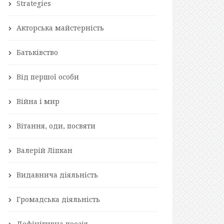
Strategies
Акторська майстерність
Батьківство
Від першої особи
Війна і мир
Вітання, оди, посвяти
Валерій Ліпкан
Видавнича діяльність
Громадська діяльність
Дефінітивна поезія