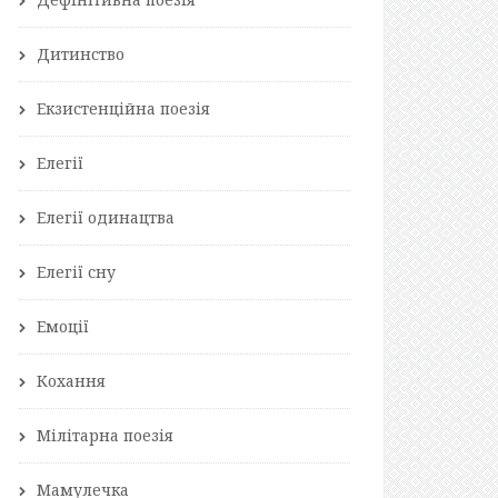
Дитинство
Екзистенційна поезія
Елегії
Елегії одинацтва
Елегії сну
Емоції
Кохання
Мілітарна поезія
Мамулечка