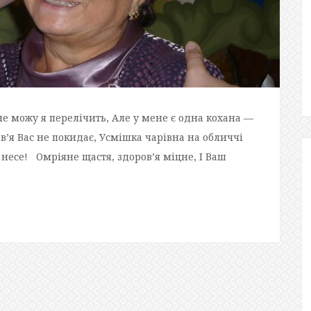
іх не можу я перелічить, Але у мене є одна кохана —
ов’я Вас не покидає, Усмішка чарівна на обличчі
 несе! Омріяне щастя, здоров’я міцне, І Ваш