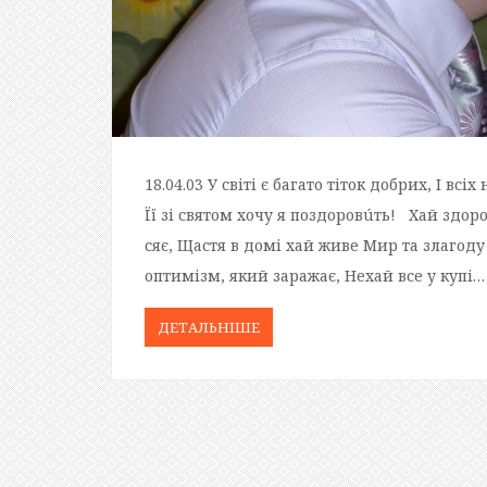
18.04.03 У світі є багато тіток добрих, І вс
Її зі святом хочу я поздоровúть! Хай здор
сяє, Щастя в домі хай живе Мир та злагоду
оптимізм, який заражає, Нехай все у купі…
ДЕТАЛЬНIШЕ