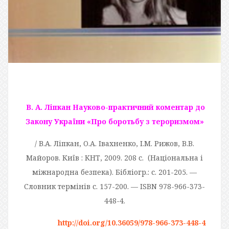
В. А. Ліпкан Науково-практичний коментар до
Закону України «Про боротьбу з тероризмом»
/ В.А. Ліпкан, O.A. Івахненко, І.М. Рижов, B.B.
Майоров. Київ : КНТ, 2009. 208 с. (Націо­нальна і
міжнародна безпека). Бібліогр.: с. 201-205. —
Словник термінів с. 157-200. — ISBN 978-966-373-
448-4.
http://doi.org/10.36059/978-966-373-448-4