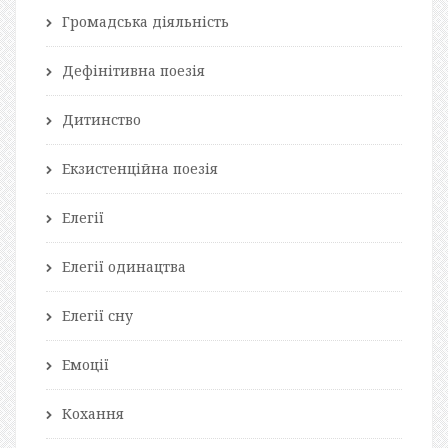
Громадська діяльність
Дефінітивна поезія
Дитинство
Екзистенційна поезія
Елегії
Елегії одинацтва
Елегії сну
Емоції
Кохання