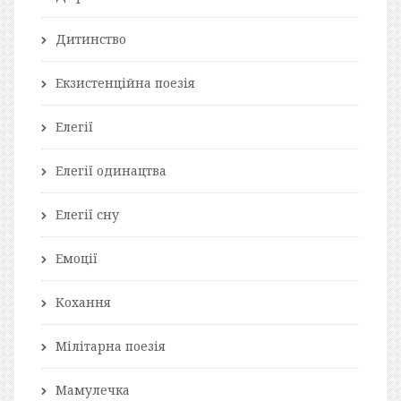
Дитинство
Екзистенційна поезія
Елегії
Елегії одинацтва
Елегії сну
Емоції
Кохання
Мілітарна поезія
Мамулечка