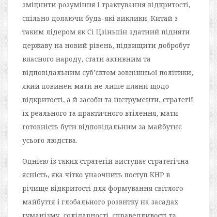
зміцнити розуміння і трактування відкритості,
спільно долаючи будь-які виклики. Китай з
таким лідером як Сі Цзіньпін здатний підняти
державу на новий рівень, підвищити добробут
власного народу, стати активним та
відповідальним суб’єктом зовнішньої політики,
який повинен мати не лише плани щодо
відкритості, а й засоби та інструменти, стратегії
їх реального та практичного втілення, мати
готовність бути відповідальним за майбутнє
усього людства.
Однією із таких стратегій виступає стратегічна
ясність, яка чітко унаочнить поступ КНР в
річище відкритості для формування світлого
майбуття і глобального розвитку на засадах
гуманізму, солідарності, справедливості та