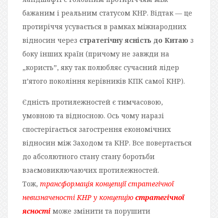
бажаним і реальним статусом КНР. Відтак — це
протиріччя усувається в рамках міжнародних
відносин через
стратегічну ясність до Китаю
з
боку інших країн (причому не завжди на
„користь”, яку так полюбляє сучасний лідер
п’ятого покоління керівників КПК самої КНР).
Єдність протилежностей є тимчасовою,
умовною та відносною. Ось чому наразі
спостерігається загострення економічних
відносин між Заходом та КНР. Все повертається
до абсолютного стану стану боротьби
взаємовиключаючих протилежностей.
Тож,
трансформація концепції стратегічної
невизначеності КНР у концепцію
стратегічної
ясності
може змінити та порушити