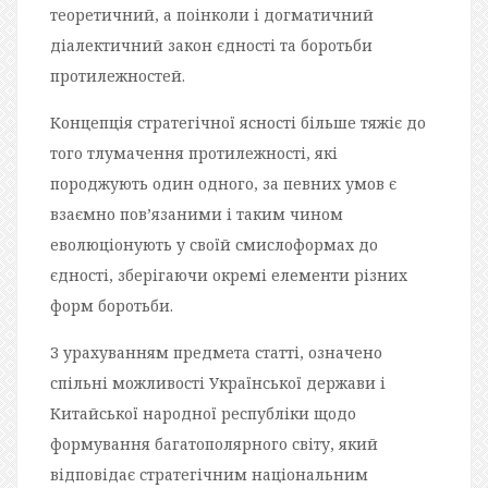
теоретичний, а поінколи і догматичний
діалектичний закон єдності та боротьби
протилежностей.
Концепція стратегічної ясності більше тяжіє до
того тлумачення протилежності, які
породжують один одного, за певних умов є
взаємно пов’язаними і таким чином
еволюціонують у своїй смислоформах до
єдності, зберігаючи окремі елементи різних
форм боротьби.
З урахуванням предмета статті, означено
спільні можливості Української держави і
Китайської народної республіки щодо
формування багатополярного світу, який
відповідає стратегічним національним