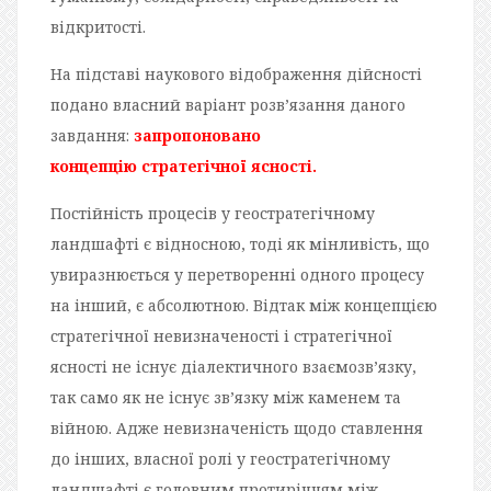
відкритості.
На підставі наукового відображення дійсності
подано власний варіант розв’язання даного
завдання:
запропоновано
концепцію стратегічної ясності.
Постійність процесів у геостратегічному
ландшафті є відносною, тоді як мінливість, що
увиразнюється у перетворенні одного процесу
на інший, є абсолютною. Відтак між концепцією
стратегічної невизначеності і стратегічної
ясності не існує діалектичного взаємозв’язку,
так само як не існує зв’язку між каменем та
війною. Адже невизначеність щодо ставлення
до інших, власної ролі у геостратегічному
ландшафті є головним протиріччям між