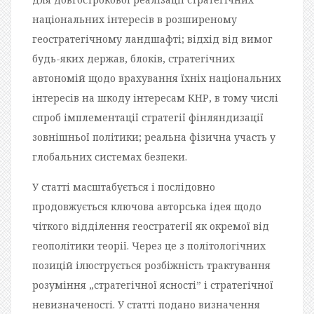
національних інтересів в розширеному
геостратегічному ландшафті; відхід від вимог
будь-яких держав, блоків, стратегічних
автономій щодо врахування їхніх національних
інтересів на шкоду інтересам КНР, в тому числі
спроб імплементації стратегії фінляндизації
зовнішньої політики; реальна фізична участь у
глобальних системах безпеки.
У статті масштабується і послідовно
продовжується ключова авторська ідея щодо
чіткого відділення геостратегії як окремої від
геополітики теорії. Через це з політологічних
позицій ілюструється розбіжність трактування
розуміння „стратегічної ясності” і стратегічної
невизначеності. У статті подано визначення