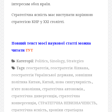
інтересам обох країн.
Стратегічна ясність має виступати корінною
стратегією КНР у ХХІ столітті.
Повний текст моєї наукової статті можна
читати
ТУТ
Категорії:
Politics
,
Sinology
,
Strategies
Tags:
геостратегія
,
геостратегія Ліпкана
,
геостратегія Української держави
,
зовнішня
політика Китаю
,
Китай
,
нова сингулярність.
,
п’яте покоління
,
стратегічна автономія.
,
стратегічна дивергенція
,
стратегічна
конвергенція
,
СТРАТЕГІЧНА НЕВИЗНАЧЕНІСТЬ
,
стратегічна ясність
,
хроніки стратіарха