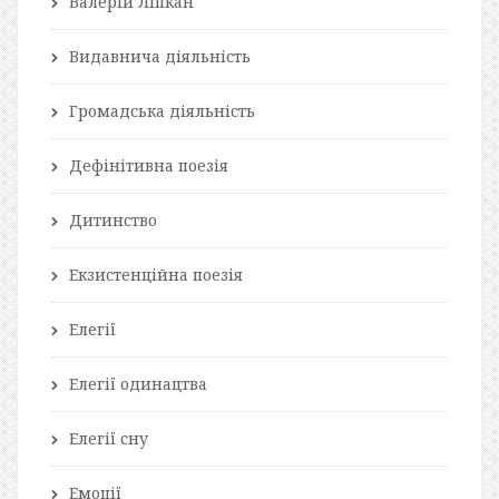
Валерій Ліпкан
Видавнича діяльність
Громадська діяльність
Дефінітивна поезія
Дитинство
Екзистенційна поезія
Елегії
Елегії одинацтва
Елегії сну
Емоції