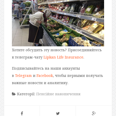
Хотите обсудить эту новость? Присоединяйтесь
к телеграм-чату
Lipkan Life Insurance
.
Подписывайтесь на наши аккаунты
в
Telegram
и
Facebook
, чтобы первыми получать
важные новости и аналитику.
Категорії:
Пенсійне накопичення