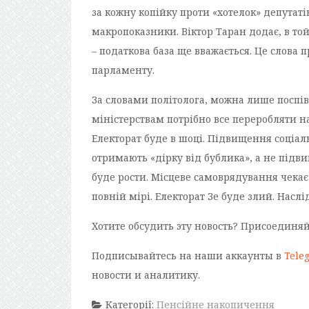
за кожну копійку проти «хотелок» депутаті
макропоказники. Віктор Таран додає, в той
– податкова база ще вважається. Це слова п
парламенту.
За словами політолога, можна лише поспі
міністерствам потрібно все переробляти на
Електорат буде в шоці. Підвищення соціаль
отримають «дірку від бублика», а не підв
буде рости. Місцеве самоврядування чекає
повній мірі. Електорат Зе буде злий. Наслі
Хотите обсудить эту новость? Присоединя
Подписывайтесь на наши аккаунты в
Tele
новости и аналитику.
Категорії:
Пенсійне накопичення