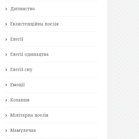
Дитинство
Екзистенційна поезія
Елегії
Елегії одинацтва
Елегії сну
Емоції
Кохання
Мілітарна поезія
Мамулечка