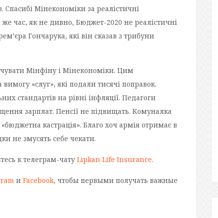
в. Спасибі Мінекономіки за реалістичні
 же час, як не дивно, Бюджет-2020 не реалістичні
рем’єра Гончарука, які він сказав з трибуни
вчувати Мінфіну і Мінекономіки. Цим
 вимогу «слуг», які подали тисячі поправок.
них стандартів на рівні інфляції. Педагоги
ищення зарплат. Пенсії не підвищать. Комуналка
 «бюджетна кастрація». Благо хоч армія отримає в
дки не змусять себе чекати.
йтесь к телеграм-чату
Lipkan Life Insurance
.
gram
и
Facebook
, чтобы первыми получать важные