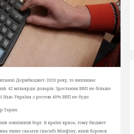
итанні Держбюджет-2020 року, то випливає
ий. 42 мільярди доларів. Зростання ВВП не більше
ої Нью-Україна з ростом 40% ВВП не буде.
р Таран.
икий зовнішній борг. В країні криза, тому бюджет
ожна лише сказати спасибі Мінфіну, який боровся