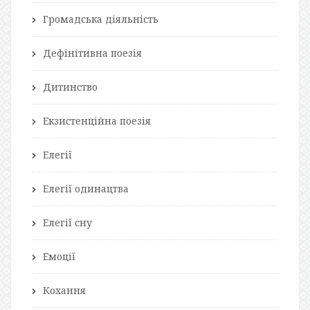
Громадська діяльність
Дефінітивна поезія
Дитинство
Екзистенційна поезія
Елегії
Елегії одинацтва
Елегії сну
Емоції
Кохання