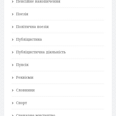
Пенсійне накопичення
Поезія
Політична поезія
Публіцистика
Публіцистична діяльність
Пупсік
Реквієми
Словники
Спорт
Сценарне мистецтво