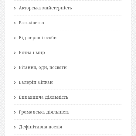
Акторська майстерність
Батьківство
Від першої особи
Війна і мир
Вітання, оди, посвяти
Валерій Ліпкан
Видавнича діяльність
Громадська діяльність
Дефінітивна поезія