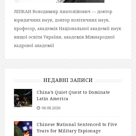
ЛІПКАН Володимир Анатолійович — доктор
юридичних наук, доктор політичних наук,
професор, академік Національної академії наук
вищої освіти України, академік Міжнародної
кадрової академії
НЕДАВНІ ЗАПИСИ
China’s Quiet Quest to Dominate
Latin America
06.08.2026
Chinese National Sentenced to Five
Years for Military Espionage