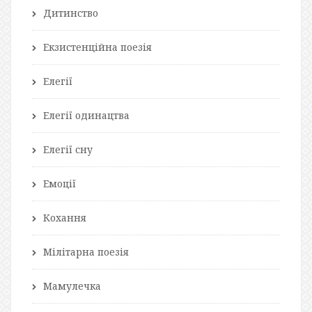
Дитинство
Екзистенційна поезія
Елегії
Елегії одинацтва
Елегії сну
Емоції
Кохання
Мілітарна поезія
Мамулечка