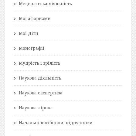
Меценатська діяльність
Мої афоризми
Мої Діти
Монографії
Мудрість і зрілість
Наукова діяльність
Наукова експертиза
Наукова лірика
Начальні посібники, підручники