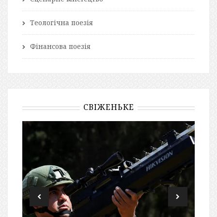
Теологічна поезія
Фінансова поезія
СВІЖЕНЬКЕ