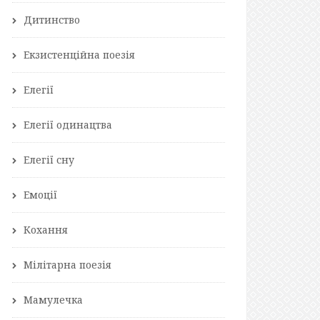
Дитинство
Екзистенційна поезія
Елегії
Елегії одинацтва
Елегії сну
Емоції
Кохання
Мілітарна поезія
Мамулечка