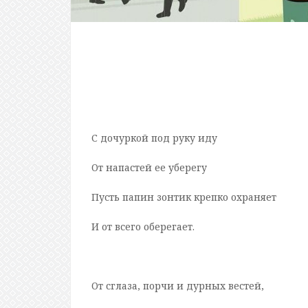
С дочуркой под руку иду
От напастей ее уберегу
Пусть папин зонтик крепко охраняет
И от всего оберегает.
От сглаза, порчи и дурных вестей,