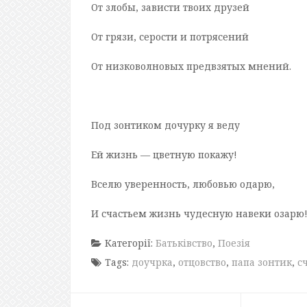
От злобы, зависти твоих друзей
От грязи, серости и потрясений
От низковолновых предвзятых мнений.
Под зонтиком дочурку я веду
Ей жизнь — цветную покажу!
Вселю уверенность, любовью одарю,
И счастьем жизнь чудесную навеки озарю
Категорії:
Батьківство
,
Поезія
Tags:
доучрка
,
отцовство
,
папа зонтик
,
с