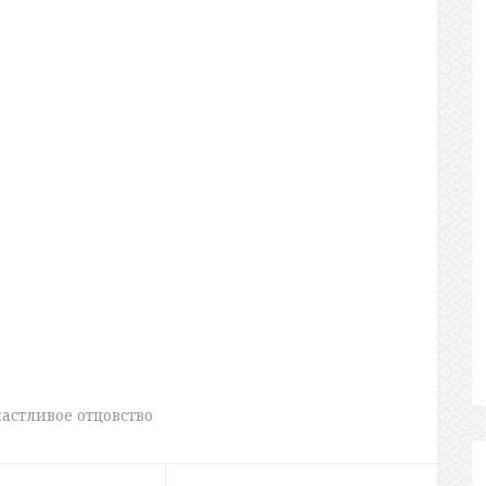
!
частливое отцовство