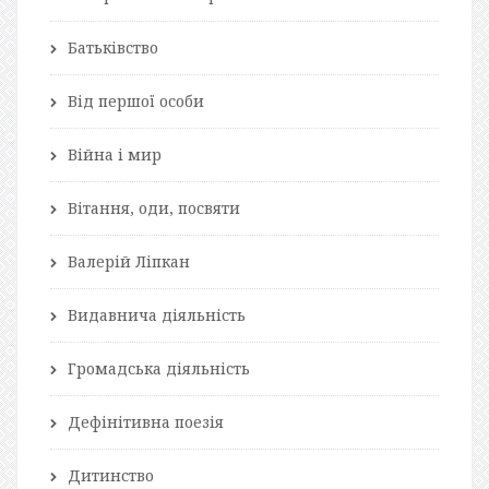
Батьківство
Від першої особи
Війна і мир
Вітання, оди, посвяти
Валерій Ліпкан
Видавнича діяльність
Громадська діяльність
Дефінітивна поезія
Дитинство