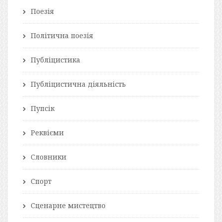
Поезія
Політична поезія
Публіцистика
Публіцистична діяльність
Пупсік
Реквієми
Словники
Спорт
Сценарне мистецтво