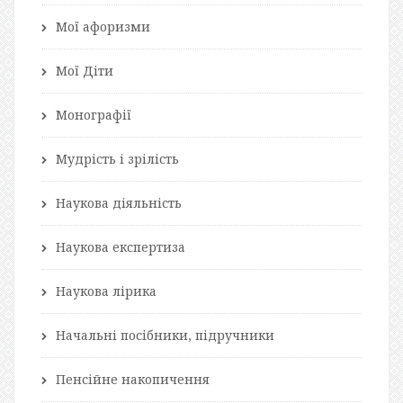
Мої афоризми
Мої Діти
Монографії
Мудрість і зрілість
Наукова діяльність
Наукова експертиза
Наукова лірика
Начальні посібники, підручники
Пенсійне накопичення