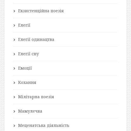
Екзистенційна поезія
Елегії
Елегії одинацтва
Елегії сну
Емоції
Кохання
Мілітарна поезія
Мамулечка
Меценатська діяльність