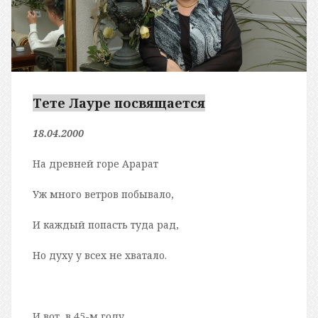
Тете Лауре посвящается
18.04.
20
00
На древней горе Арарат
Уж много ветров побывало,
И каждый попасть туда рад,
Но духу у всех не хватало.
И вот, в 45-м году,