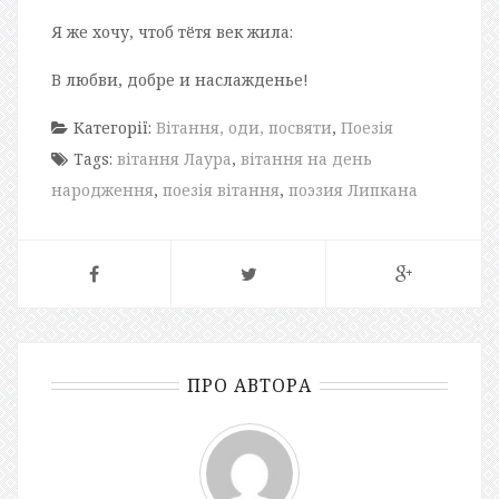
Я же хочу, чтоб тётя век жила:
В любви, добре и наслажденье!
Категорії:
Вітання, оди, посвяти
,
Поезія
Tags:
вітання Лаура
,
вітання на день
народження
,
поезія вітання
,
поэзия Липкана
ПРО АВТОРА