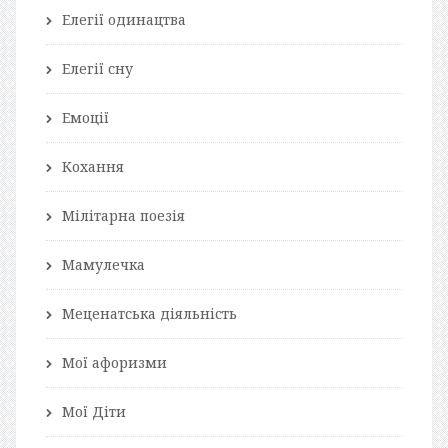
Елегії одинацтва
Елегії сну
Емоції
Кохання
Мілітарна поезія
Мамулечка
Меценатська діяльність
Мої афоризми
Мої Діти