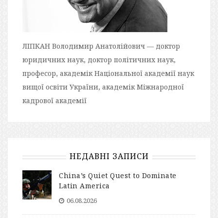
ЛІПКАН Володимир Анатолійович — доктор
юридичних наук, доктор політичних наук,
професор, академік Національної академії наук
вищої освіти України, академік Міжнародної
кадрової академії
НЕДАВНІ ЗАПИСИ
China’s Quiet Quest to Dominate
Latin America
06.08.2026