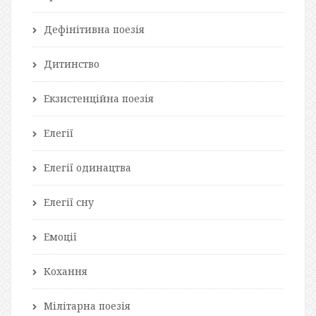
Дефінітивна поезія
Дитинство
Екзистенційна поезія
Елегії
Елегії одинацтва
Елегії сну
Емоції
Кохання
Мілітарна поезія