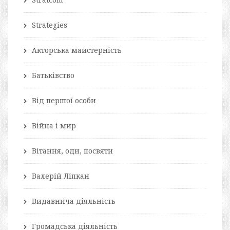
Strategies
Акторська майстерність
Батьківство
Від першої особи
Війна і мир
Вітання, оди, посвяти
Валерій Ліпкан
Видавнича діяльність
Громадська діяльність