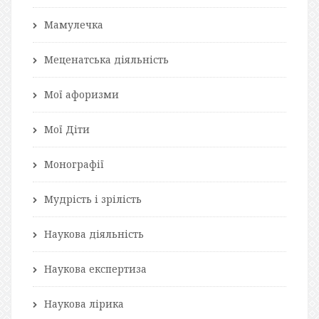
Мамулечка
Меценатська діяльність
Мої афоризми
Мої Діти
Монографії
Мудрість і зрілість
Наукова діяльність
Наукова експертиза
Наукова лірика