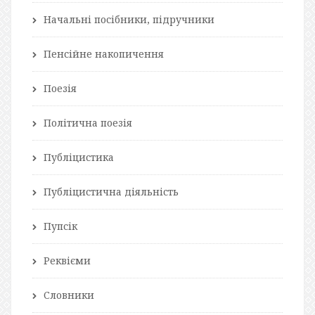
Начальні посібники, підручники
Пенсійне накопичення
Поезія
Політична поезія
Публіцистика
Публіцистична діяльність
Пупсік
Реквієми
Словники