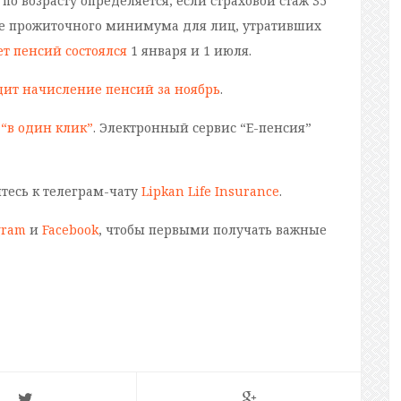
 возрасту определяется, если страховой стаж 35
вне прожиточного минимума для лиц, утративших
т пенсий состоялся
1 января и 1 июля.
дит начисление пенсий за ноябрь
.
“в один клик”
. Электронный сервис “Е-пенсия”
йтесь к телеграм-чату
Lipkan Life Insurance
.
gram
и
Facebook
, чтобы первыми получать важные