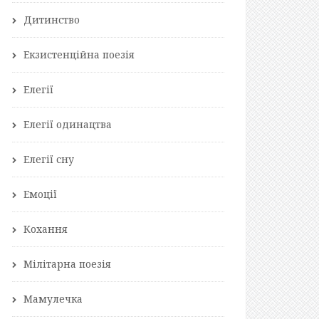
Дитинство
Екзистенційна поезія
Елегії
Елегії одинацтва
Елегії сну
Емоції
Кохання
Мілітарна поезія
Мамулечка