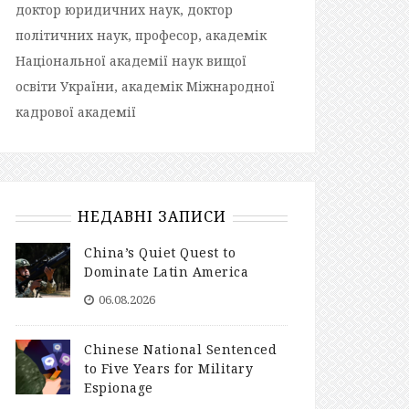
доктор юридичних наук, доктор
політичних наук, професор, академік
Національної академії наук вищої
освіти України, академік Міжнародної
кадрової академії
НЕДАВНІ ЗАПИСИ
China’s Quiet Quest to
Dominate Latin America
06.08.2026
Chinese National Sentenced
to Five Years for Military
Espionage