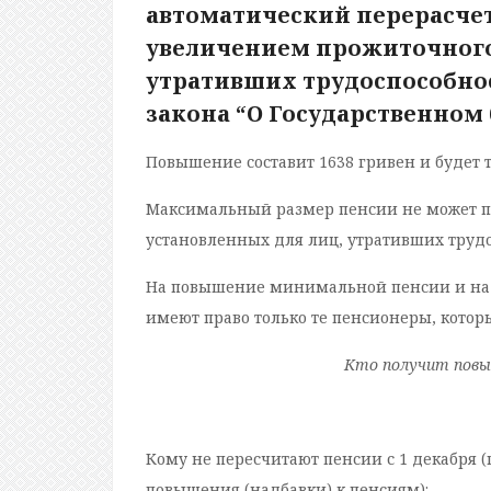
автоматический перерасчет
увеличением прожиточного
утративших трудоспособность
закона “О Государственном 
Повышение составит 1638 гривен и будет т
Максимальный размер пенсии не может 
установленных для лиц, утративших трудосп
На повышение минимальной пенсии и надб
имеют право только те пенсионеры, которы
Кто получит повыш
Кому не пересчитают пенсии с 1 декабря 
повышения (надбавки) к пенсиям):