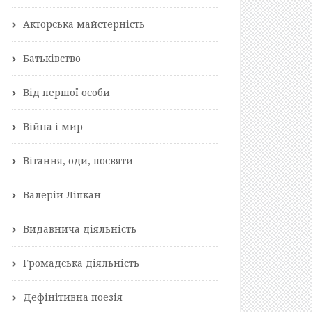
Акторська майстерність
Батьківство
Від першої особи
Війна і мир
Вітання, оди, посвяти
Валерій Ліпкан
Видавнича діяльність
Громадська діяльність
Дефінітивна поезія