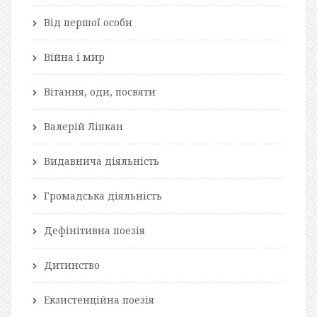
Від першої особи
Війна і мир
Вітання, оди, посвяти
Валерій Ліпкан
Видавнича діяльність
Громадська діяльність
Дефінітивна поезія
Дитинство
Екзистенційна поезія