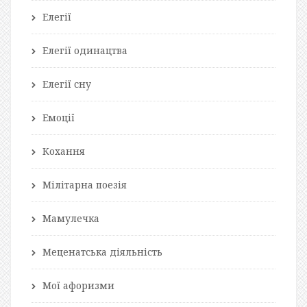
Елегії
Елегії одинацтва
Елегії сну
Емоції
Кохання
Мілітарна поезія
Мамулечка
Меценатська діяльність
Мої афоризми