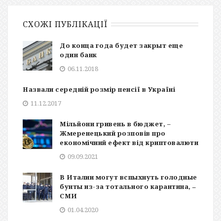
СХОЖІ ПУБЛІКАЦІЇ
До конца года будет закрыт еще
один банк
06.11.2018
Назвали середній розмір пенсії в Україні
11.12.2017
Мільйони гривень в бюджет, –
Жмеренецький розповів про
економічний ефект від криптовалюти
09.09.2021
В Италии могут вспыхнуть голодные
бунты из-за тотального карантина, ‒
СМИ
01.04.2020