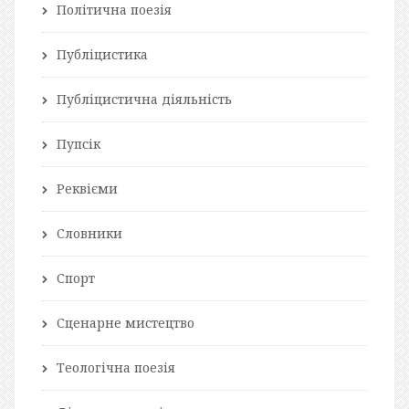
Політична поезія
Публіцистика
Публіцистична діяльність
Пупсік
Реквієми
Словники
Спорт
Сценарне мистецтво
Теологічна поезія