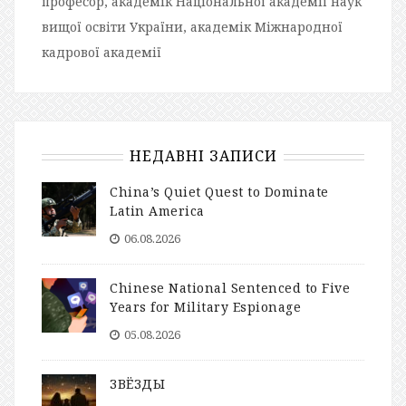
професор, академік Національної академії наук
вищої освіти України, академік Міжнародної
кадрової академії
НЕДАВНІ ЗАПИСИ
China’s Quiet Quest to Dominate
Latin America
06.08.2026
Chinese National Sentenced to Five
Years for Military Espionage
05.08.2026
ЗВЁЗДЫ