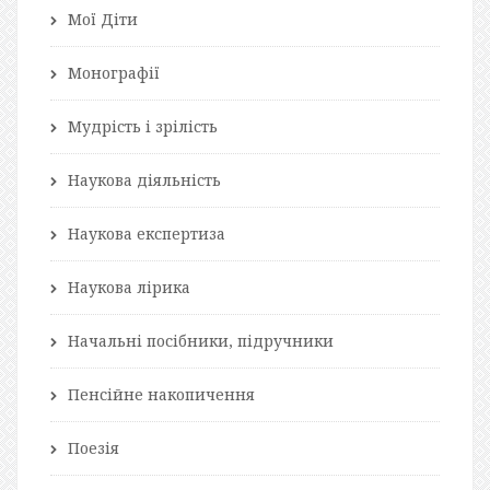
Мої Діти
Монографії
Мудрість і зрілість
Наукова діяльність
Наукова експертиза
Наукова лірика
Начальні посібники, підручники
Пенсійне накопичення
Поезія