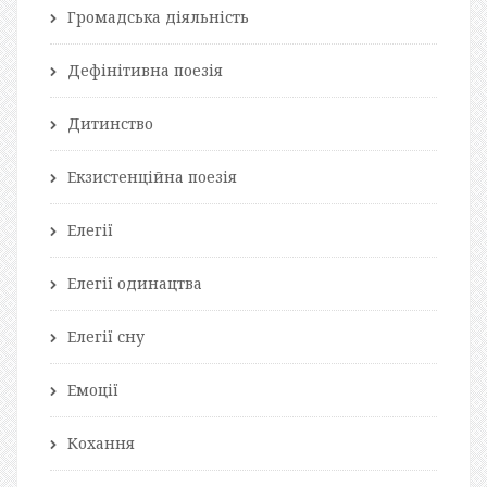
Громадська діяльність
Дефінітивна поезія
Дитинство
Екзистенційна поезія
Елегії
Елегії одинацтва
Елегії сну
Емоції
Кохання