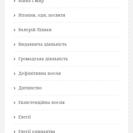
Війна і мир
Вітання, оди, посвяти
Валерій Ліпкан
Видавнича діяльність
Громадська діяльність
Дефінітивна поезія
Дитинство
Екзистенційна поезія
Елегії
Елегії одинацтва