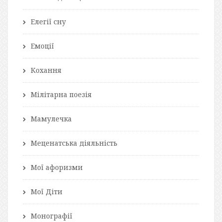
Елегії сну
Емоції
Кохання
Мілітарна поезія
Мамулечка
Меценатська діяльність
Мої афоризми
Мої Діти
Монографії