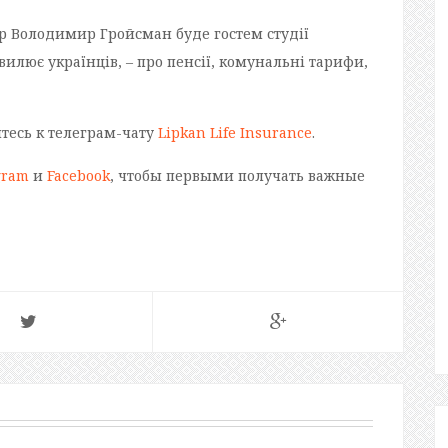
тр Володимир Гройсман буде гостем студії
хвилює українців, – про пенсії, комунальні тарифи,
йтесь к телеграм-чату
Lipkan Life Insurance
.
gram
и
Facebook
, чтобы первыми получать важные