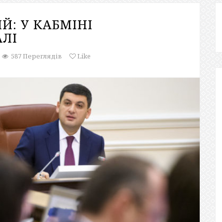
Й: У КАБМІНІ
АЛІ
587 Переглядів
Like