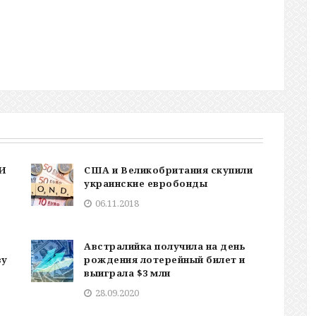
И
США и Великобритания скупили
украинские евробонды
06.11.2018
Австралийка получила на день
зу
рождения лотерейный билет и
выиграла $3 млн
28.09.2020