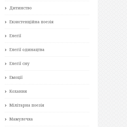
Дитинство
Екзистенційна поезія
Елегії
Елегії одинацтва
Елегії сну
Емоції
Кохання
Мілітарна поезія
Мамулечка