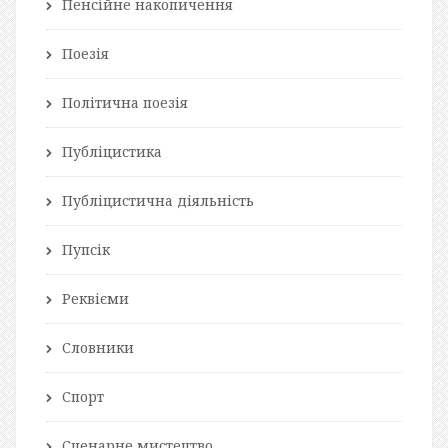
Пенсійне накопичення
Поезія
Політична поезія
Публіцистика
Публіцистична діяльність
Пупсік
Реквієми
Словники
Спорт
Сценарне мистецтво