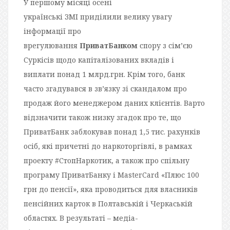
У першому місяці осені
українські
ЗМІ
приділили велику увагу
інформації про
врегулювання
ПриватБанком
спору з сім’єю
Суркісів щодо капіталізованих вкладів і
виплати понад 1 млрд.грн. Крім того, банк
часто згадувався в зв’язку зі скандалом про
продаж його менеджером даних клієнтів. Варто
відзначити також низку згадок про те, що
ПриватБанк заблокував понад 1,5 тис. рахунків
осіб, які причетні до наркоторгівлі, в рамках
проекту #СтопНаркотик, а також про спільну
програму ПриватБанку і MasterCard «Плюс 100
грн до пенсії», яка проводиться для власників
пенсійних карток в Полтавській і Черкаській
областях. В результаті – медіа-