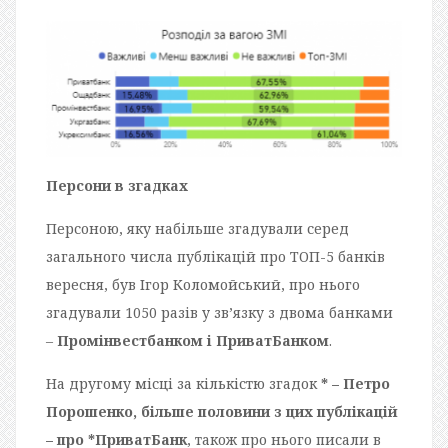
Персони в згадках
Персоною, яку набільше згадували серед
загального числа публікацій про
ТОП
-5 банків
вересня, був Ігор Коломойський, про нього
згадували 1050 разів у зв’язку з двома банками
–
Промінвестбанком і ПриватБанком
.
На другому місці за кількістю згадок
* – Петро
Порошенко, більше половини з цих публікацій
– про *ПриватБанк
, також про нього писали в