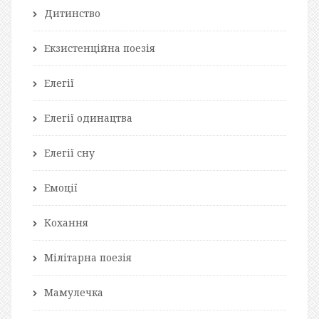
Дитинство
Екзистенційна поезія
Елегії
Елегії одинацтва
Елегії сну
Емоції
Кохання
Мілітарна поезія
Мамулечка