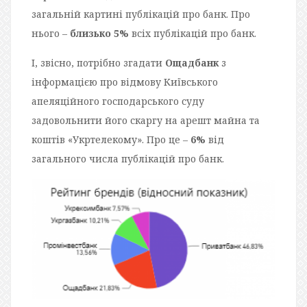
загальній картині публікацій про банк. Про
нього –
близько 5%
всіх публікацій про банк.
І, звісно, потрібно згадати
Ощадбанк
з
інформацією про відмову Київського
апеляційного господарського суду
задовольнити його скаргу на арешт майна та
коштів «Укртелекому». Про це –
6%
від
загального числа публікацій про банк.