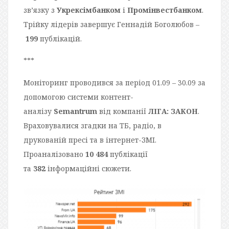
зв’язку з
Укрексімбанком
і
Промінвестбанком
.
Трійку лідерів завершує Геннадій Боголюбов –
199
публікацій.
***
Моніторинг проводився за період 01.09 – 30.09 за
допомогою системи контент-
аналізу
Semantrum
від компанії
ЛІГА
:
ЗАКОН
.
Враховувалися згадки на ТБ, радіо, в
друкованій пресі та в інтернет-
ЗМІ
.
Проаналізовано
10 484
публікації
та
382
інформаційні сюжети.