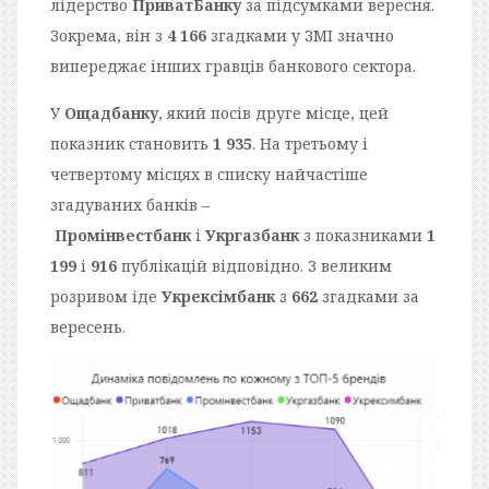
лідерство
ПриватБанку
за підсумками вересня.
Зокрема, він з
4 166
згадками у
ЗМІ
значно
випереджає інших гравців банкового сектора.
У
Ощадбанку
, який посів друге місце, цей
показник становить
1 935
. На третьому і
четвертому місцях в списку найчастіше
згадуваних банків –
Промінвестбанк
і
Укргазбанк
з показниками
1
199
і
916
публікацій відповідно. З великим
розривом іде
Укрексімбанк
з
662
згадками за
вересень.