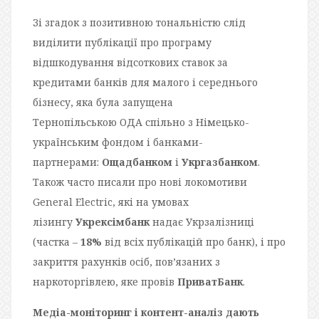
Зі згадок з позитивною тональністю слід
виділити публікації про програму
відшкодування відсоткових ставок за
кредитами банків для малого і середнього
бізнесу, яка була запущена
Тернопільською
ОДА
спільно з Німецько-
українським фондом і банками-
партнерами:
Ощадбанком
і
Укргазбанком
.
Також часто писали про нові локомотиви
General Electric, які на умовах
лізингу
Укрексімбанк
надає Укрзалізниці
(частка –
18%
від всіх публікацій про банк), і про
закриття рахунків осіб, пов’язаних з
наркоторгівлею, яке провів
ПриватБанк
.
Медіа-моніторинг і контент-аналіз дають