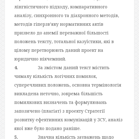
лінгвістичного підходу, компаративного
аналізу, синхронного та діахронного методів,
методів гіперзв’яку нормативних актів
призвело до анемії переважної більшості
положень тексту, тотальної казуїстики, які в
цілому перетворюють даний проект на
юридично нікчемний.
4.
За змістом даний текст містить
чималу кількість логічних помилок,
суперечливих положень, основна термінологія
викладена неточно, зокрема більшість
помилкових визначень та формулювань
запозичено (плагіат) з проекту Стратегії
розвитку ефективних комунікацій у ЗСУ, аналіз
якої вже було подано раніше.
5.
Значна кількість зауважень щодо