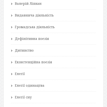
Валерій Ліпкан
Видавнича діяльність
Громадська діяльність
Дефінітивна поезія
Дитинство
Екзистенційна поезія
Елегії
Елегії одинацтва
Елегії сну