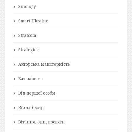
Sinology
Smart Ukraine
Stratcom
Strategies
Акторська майстерність
Батьківство
Від першої особи
Війна і мир
Вітання, оди, посвяти