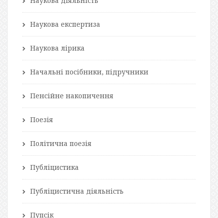
Наукова діяльність
Наукова експертиза
Наукова лірика
Начальні посібники, підручники
Пенсійне накопичення
Поезія
Політична поезія
Публіцистика
Публіцистична діяльність
Пупсік