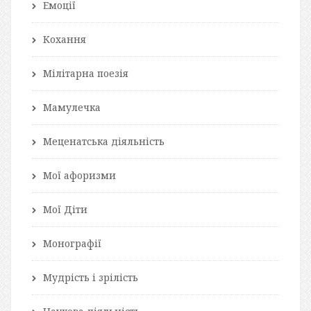
Емоції
Кохання
Мілітарна поезія
Мамулечка
Меценатська діяльність
Мої афоризми
Мої Діти
Монографії
Мудрість і зрілість