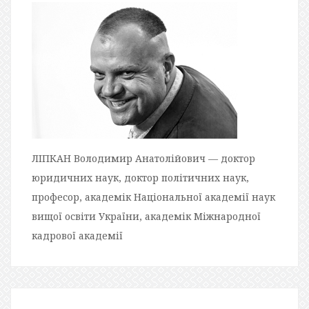
ЛІПКАН Володимир Анатолійович — доктор
юридичних наук, доктор політичних наук,
професор, академік Національної академії наук
вищої освіти України, академік Міжнародної
кадрової академії