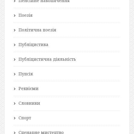
Пенсійне накопичення
Поезія
Політична поезія
Публіцистика
Публіцистична діяльність
Пупсік
Реквієми
Словники
Спорт
Сценарне мистецтво