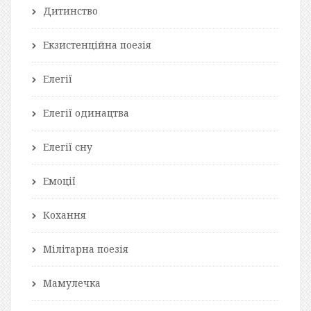
Дитинство
Екзистенційна поезія
Елегії
Елегії одинацтва
Елегії сну
Емоції
Кохання
Мілітарна поезія
Мамулечка