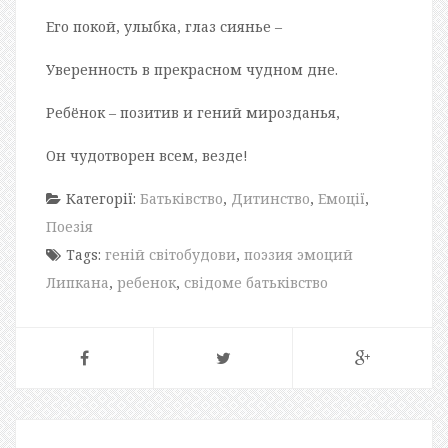
Его покой, улыбка, глаз сиянье –
Уверенность в прекрасном чудном дне.
Ребёнок – позитив и гений мирозданья,
Он чудотворен всем, везде!
Категорії:
Батьківство
,
Дитинство
,
Емоції
,
Поезія
Tags:
геній світобудови
,
поэзия эмоций
Липкана
,
ребенок
,
свідоме батьківство