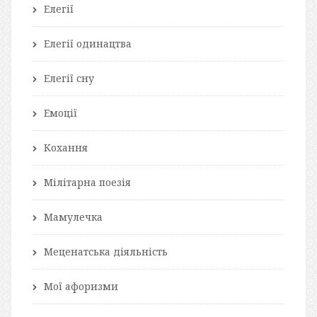
Елегії
Елегії одинацтва
Елегії сну
Емоції
Кохання
Мілітарна поезія
Мамулечка
Меценатська діяльність
Мої афоризми