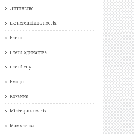
Дитинство
Екзистенційна поезія
Елегії
Елегії одинацтва
Елегії сну
Емоції
Кохання
Мілітарна поезія
Мамулечка