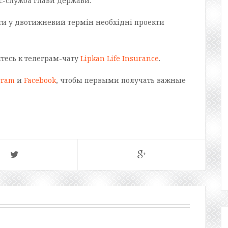
ес-служба глави держави.
ти у двотижневий термін необхідні проекти
йтесь к телеграм-чату
Lipkan Life Insurance
.
gram
и
Facebook
, чтобы первыми получать важные