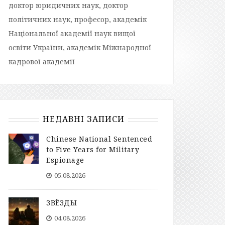
доктор юридичних наук, доктор
політичних наук, професор, академік
Національної академії наук вищої
освіти України, академік Міжнародної
кадрової академії
НЕДАВНІ ЗАПИСИ
Chinese National Sentenced
to Five Years for Military
Espionage
05.08.2026
ЗВЁЗДЫ
04.08.2026