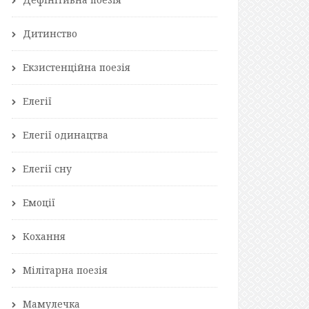
Дитинство
Екзистенційна поезія
Елегії
Елегії одинацтва
Елегії сну
Емоції
Кохання
Мілітарна поезія
Мамулечка