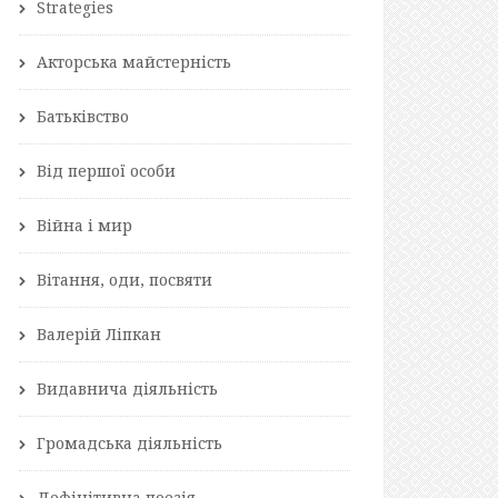
Strategies
Акторська майстерність
Батьківство
Від першої особи
Війна і мир
Вітання, оди, посвяти
Валерій Ліпкан
Видавнича діяльність
Громадська діяльність
Дефінітивна поезія