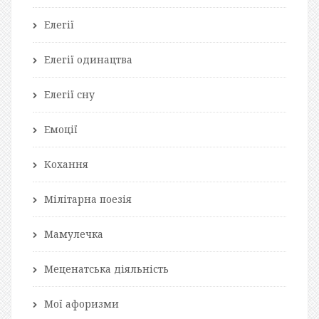
Елегії
Елегії одинацтва
Елегії сну
Емоції
Кохання
Мілітарна поезія
Мамулечка
Меценатська діяльність
Мої афоризми