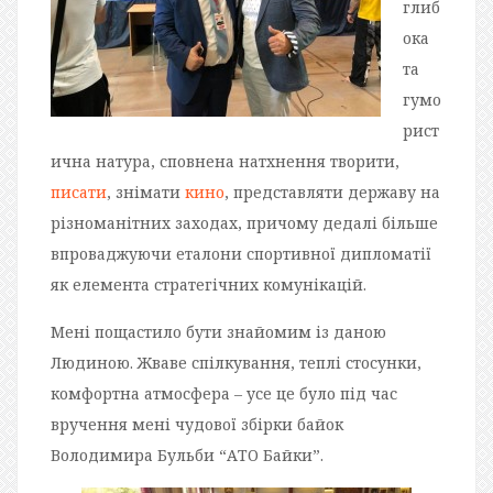
глиб
ока
та
гумо
рист
ична натура, сповнена натхнення творити,
писати
, знімати
кино
, представляти державу на
різноманітних заходах, причому дедалі більше
впроваджуючи еталони спортивної дипломатії
як елемента стратегічних комунікацій.
Мені пощастило бути знайомим із даною
Людиною. Жваве спілкування, теплі стосунки,
комфортна атмосфера – усе це було під час
вручення мені чудової збірки байок
Володимира Бульби “АТО Байки”.