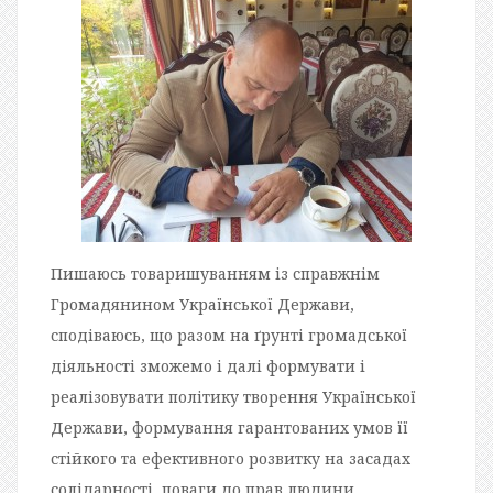
Пишаюсь товаришуванням із справжнім
Громадянином Української Держави,
сподіваюсь, що разом на ґрунті громадської
діяльності зможемо і далі формувати і
реалізовувати політику творення Української
Держави, формування гарантованих умов її
стійкого та ефективного розвитку на засадах
солідарності, поваги до прав людини