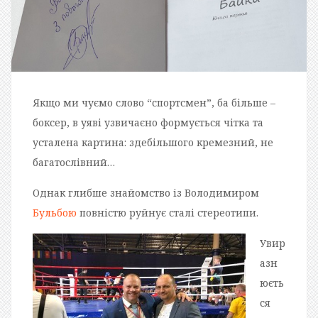
Якщо ми чуємо слово “спортсмен”, ба більше –
боксер, в уяві узвичаєно формується чітка та
усталена картина: здебільшого кремезний, не
багатослівний…
Однак глибше знайомство із Володимиром
Бульбою
повністю руйнує сталі стереотипи.
Увир
азн
юєть
ся