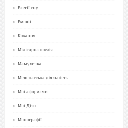
Елегії сну
Емоції
Кохання
Мілітарна поезія
Мамулечка
Меценатська діяльність
Мої афоризми
Мої Діти
Монографії