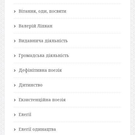
Вітання, оди, посвяти
Валерій Ліпкан
Видавнича діяльність
Громадська діяльність
Дефінітивна поезія
Дитинство
Екзистенційна поезія
Елегії
Елегії одинацтва