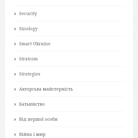
Security
Sinology
Smart Ukraine
Stratcom
Strategies
Акторська майстерність
Батьківство
Від першої особи
Війна і мир