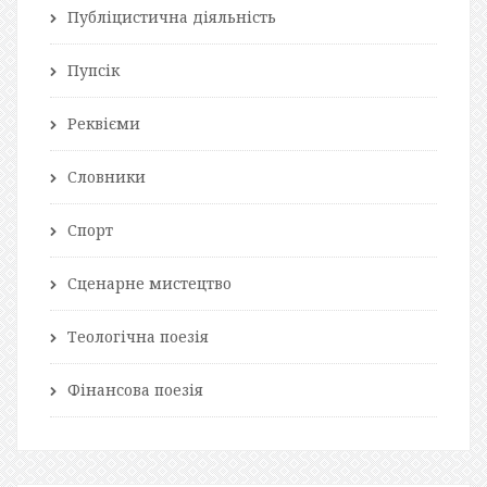
Публіцистична діяльність
Пупсік
Реквієми
Словники
Спорт
Сценарне мистецтво
Теологічна поезія
Фінансова поезія