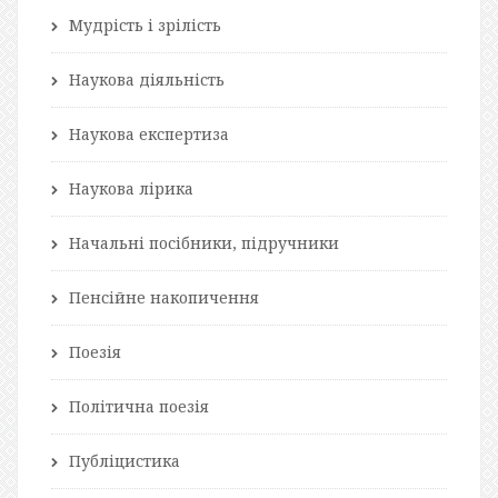
Мудрість і зрілість
Наукова діяльність
Наукова експертиза
Наукова лірика
Начальні посібники, підручники
Пенсійне накопичення
Поезія
Політична поезія
Публіцистика