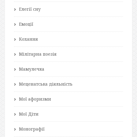
Елегії сну
Емоції
Кохання
Мілітарна поезія
Мамулечка
Меценатська діяльність
Мої афоризми
Мої Діти
Монографії