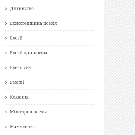
Дитинство
Екзистенційна поезія
Елегії
Елегії одинацтва
Елегії сну
Емоції
Кохання
Мілітарна поезія
Мамулечка