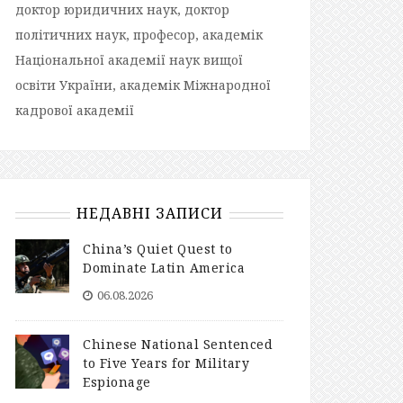
доктор юридичних наук, доктор
політичних наук, професор, академік
Національної академії наук вищої
освіти України, академік Міжнародної
кадрової академії
НЕДАВНІ ЗАПИСИ
China’s Quiet Quest to
Dominate Latin America
06.08.2026
Chinese National Sentenced
to Five Years for Military
Espionage