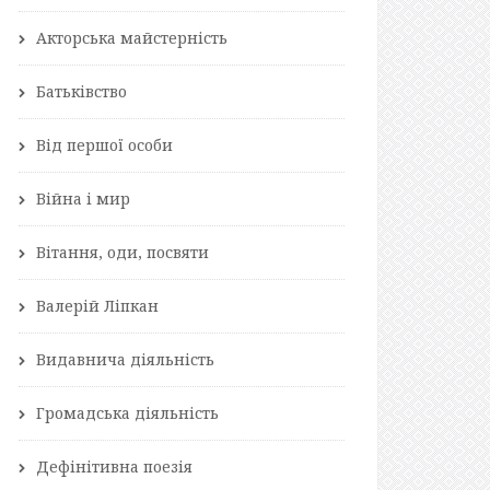
Акторська майстерність
Батьківство
Від першої особи
Війна і мир
Вітання, оди, посвяти
Валерій Ліпкан
Видавнича діяльність
Громадська діяльність
Дефінітивна поезія