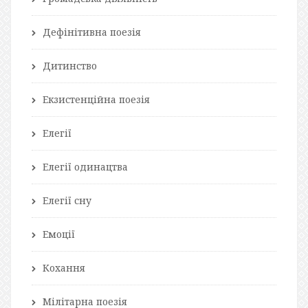
Дефінітивна поезія
Дитинство
Екзистенційна поезія
Елегії
Елегії одинацтва
Елегії сну
Емоції
Кохання
Мілітарна поезія