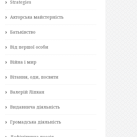
Strategies
Акторська майстерність
Батьківство
Від першої особи
Війна і мир
Вітання, оди, посвяти
Валерій Ліпкан
Видавнича діяльність
Громадська діяльність
Дефінітивна поезія