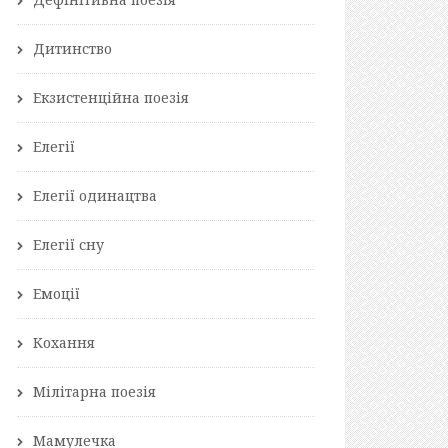
Дитинство
Екзистенційна поезія
Елегії
Елегії одинацтва
Елегії сну
Емоції
Кохання
Мілітарна поезія
Мамулечка