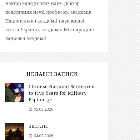
доктор юридичних наук, доктор
політичних наук, професор, академік
Національної академії наук вищої
освіти України, академік Міжнародної
кадрової академії
НЕДАВНІ ЗАПИСИ
Chinese National Sentenced
to Five Years for Military
Espionage
05.08.2026
ЗВЁЗДЫ
04.08.2026