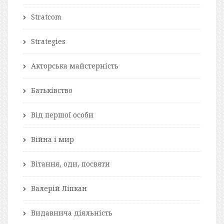
Stratcom
Strategies
Акторська майстерність
Батьківство
Від першої особи
Війна і мир
Вітання, оди, посвяти
Валерій Ліпкан
Видавнича діяльність