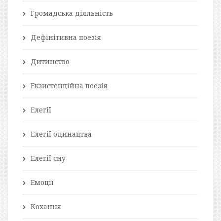
Громадська діяльність
Дефінітивна поезія
Дитинство
Екзистенційна поезія
Елегії
Елегії одинацтва
Елегії сну
Емоції
Кохання