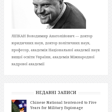
ЛІПКАН Володимир Анатолійович — доктор
юридичних наук, доктор політичних наук,
професор, академік Національної академії наук
вищої освіти України, академік Міжнародної
кадрової академії
НЕДАВНІ ЗАПИСИ
Chinese National Sentenced to Five
Years for Military Espionage