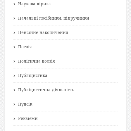
Наукова лірика
Начальні посібники, підручники
Пенсійне накопичення
Поезія
Політична поезія
Публіцистика
Публіцистична діяльність
Пупсік
Реквієми