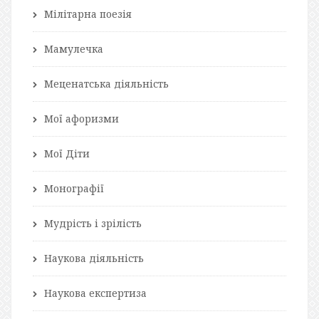
Мілітарна поезія
Мамулечка
Меценатська діяльність
Мої афоризми
Мої Діти
Монографії
Мудрість і зрілість
Наукова діяльність
Наукова експертиза