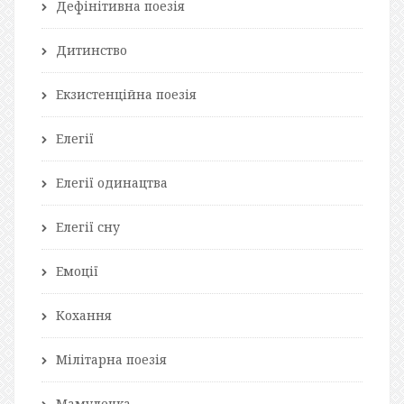
Дефінітивна поезія
Дитинство
Екзистенційна поезія
Елегії
Елегії одинацтва
Елегії сну
Емоції
Кохання
Мілітарна поезія
Мамулечка