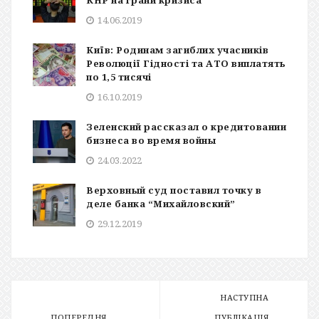
КНР на грани кризиса
14.06.2019
Київ: Родинам загиблих учасників
Революції Гідності та АТО виплатять
по 1,5 тисячі
16.10.2019
Зеленский рассказал о кредитовании
бизнеса во время войны
24.03.2022
Верховный суд поставил точку в
деле банка “Михайловский”
29.12.2019
НАСТУПНА
ПОПЕРЕДНЯ
ПУБЛІКАЦІЯ