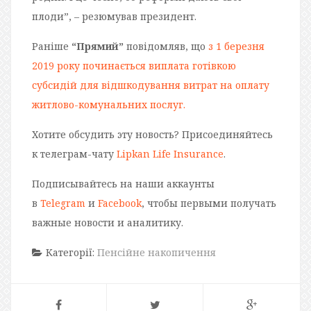
плоди”, – резюмував президент.
Раніше
“Прямий”
повідомляв, що
з 1 березня
2019 року починається виплата готівкою
субсидій для відшкодування витрат на оплату
житлово-комунальних послуг.
Хотите обсудить эту новость? Присоединяйтесь
к телеграм-чату
Lipkan Life Insurance
.
Подписывайтесь на наши аккаунты
в
Telegram
и
Facebook
, чтобы первыми получать
важные новости и аналитику.
Категорії:
Пенсійне накопичення