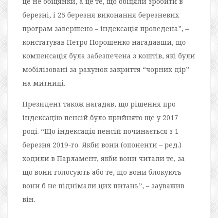
це не обіцянки, а це те, що обіцяли зробити в
березні, і 25 березня виконання березневих
програм завершено – індексація проведена”, –
констатував Петро Порошенко нагадавши, що
компенсація була забезпечена з коштів, які були
мобілізовані за рахунок закриття “чорних дір”
на митниці.
Президент також нагадав, що рішення про
індексацію пенсій було прийнято ще у 2017
році. “Що індексація пенсій починається з 1
березня 2019-го. Якби вони (опоненти – ред.)
ходили в Парламент, якби вони читали те, за
що вони голосують або те, що вони блокують –
вони б не піднімали цих питань”, – зауважив
він.