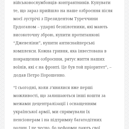
військовослужбовців-контрактників. Купувати
те, що зараз прийшло на наше озброєння після
моєї зустрічі з Президентом Туреччини
Ердоганом – ударні безпілотники, які мають
високоточну зброю, купити протитанкові
“Джевеліни”, купити антиснайперські
комплекси. Кожна гривня, яка інвестована в
покращення озброєння, рятує життя наших
воїнів, які є на фронті. Це був той пріоритет”, –
додав Петро Порошенко.
“І сьогодні, коли з’явилися вже перші
можливості, що залишаються інші кошти за
межами децентралізації і оснащенням
української армії, ми спрямували їх
пенсіонерам і на підтримку багатодітних
родин. І це чесно, бо реформи дають свої