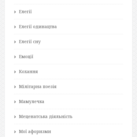
Елегії
Елегії одинацтва
Елегії сну
Емоції
Кохання
Мілітарна поезія
Мамулечка
Меценатська діяльність
Мої афоризми