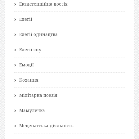
Екзистенційна поезія
Елегії
Елегії одинацтва
Елегії сну
Емоції
Кохання
Мілітарна поезія
Мамулечка
Меценатська діяльність