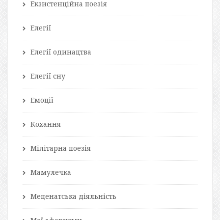
Екзистенційна поезія
Елегії
Елегії одинацтва
Елегії сну
Емоції
Кохання
Мілітарна поезія
Мамулечка
Меценатська діяльність