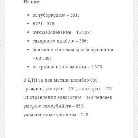
Из них:
от туберкулеза – 581;
ВИЧ – 576;
онкозаболевания – 13 307;
сахарного диабета – 356;
болезней системы кровообращения
– 68 548;
от гриппа и пневмонии – 1 326.
В ДТП за два месяца погибло 630
граждан, утонули – 154, в пожарах – 237.
От отравления алкоголем – 448 человек
умерло; самоубийств – 869,
умышленные убийства – 243.