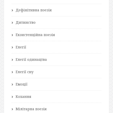
Дефінітивна поезія
Дитинство
Екзистенційна поезія
Елегії
Елегії одинацтва
Елегії сну
Емоції
Кохання
Мілітарна поезія