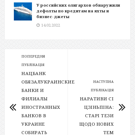
У российских олигархов обнаружили
дефолты по кредитам на яхты и
бизнес-джеты
14.02.2022
ПОПЕРЕДНЯ
ПУБЛІКАЦІЯ
НАЦБАНК
ОБЯЗАЛУКРАИНСКИЕ
НАСТУПНА
БАНКИ И
ПУБЛІКАЦІЯ
ФИЛИАЛЫ
НАРАТИВИ СІ
ИНОСТРАННЫХ
ЦЗІНЬПІНА:
БАНКОВ В
СТАРІ ТЕЗИ
УКРАИНЕ
ЩОДО НОВИХ
СОБИРАТЬ
ТЕМ