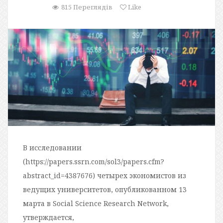
815 Переглядів
Like
В исследовании
(https://papers.ssrn.com/sol3/papers.cfm?
abstract_id=4387676) четырех экономистов из
ведущих университетов, опубликованном 13
марта в Social Science Research Network,
утверждается,