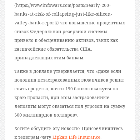
(https://www.infowars.com/posts/nearly-200-
banks-at-risk-of-collapsing-just-like-silicon-
valley-bank-report/) что повышение процентных
ставок Федеральной резервной системы
привело к обесцениванию активов, таких как
казначейские обязательства США,
принадлежащих этим банкам.
Также в докладе утверждается, что «даже если
половина незастрахованных вкладчиков решит
снять средства, почти 190 банков окажутся на
краю пропасти, при этом застрахованные
депозиты могут оказаться под угрозой на сумму
300 миллиардов долларов».
Хотите обсудить эту новость? Присоединяйтесь
к телеграм-чату
Lipkan Life Insurance
.