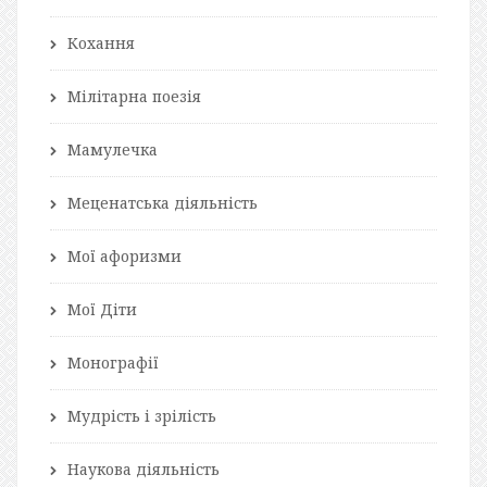
Кохання
Мілітарна поезія
Мамулечка
Меценатська діяльність
Мої афоризми
Мої Діти
Монографії
Мудрість і зрілість
Наукова діяльність