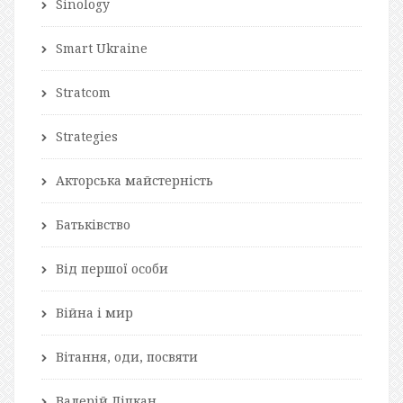
Sinology
Smart Ukraine
Stratcom
Strategies
Акторська майстерність
Батьківство
Від першої особи
Війна і мир
Вітання, оди, посвяти
Валерій Ліпкан