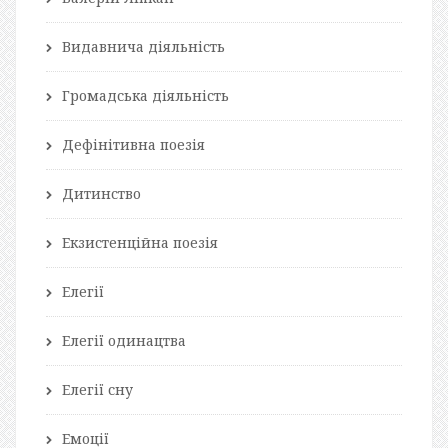
Видавнича діяльність
Громадська діяльність
Дефінітивна поезія
Дитинство
Екзистенційна поезія
Елегії
Елегії одинацтва
Елегії сну
Емоції