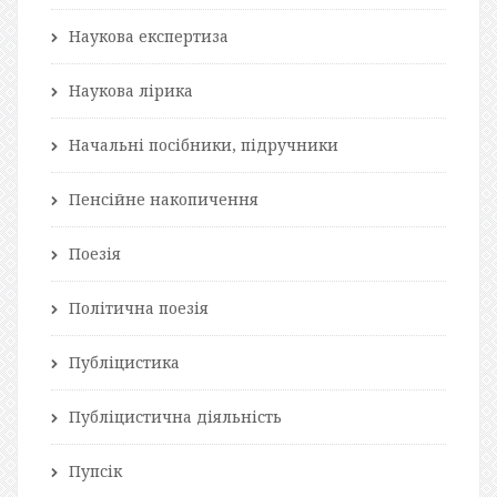
Наукова експертиза
Наукова лірика
Начальні посібники, підручники
Пенсійне накопичення
Поезія
Політична поезія
Публіцистика
Публіцистична діяльність
Пупсік